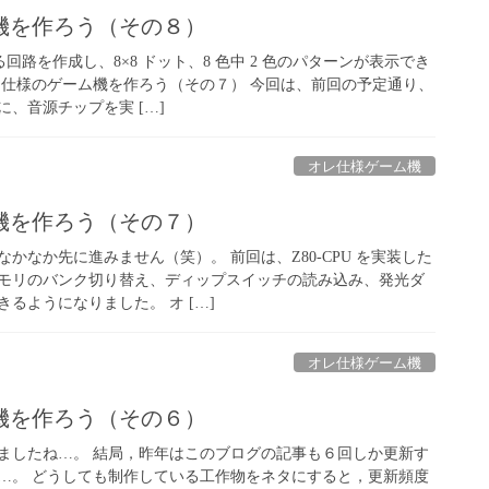
機を作ろう（その８）
回路を作成し、8×8 ドット、8 色中 2 色のパターンが表示でき
レ仕様のゲーム機を作ろう（その７） 今回は、前回の予定通り、
、音源チップを実 […]
オレ仕様ゲーム機
機を作ろう（その７）
かなか先に進みません（笑）。 前回は、Z80-CPU を実装した
モリのバンク切り替え、ディップスイッチの読み込み、発光ダ
るようになりました。 オ […]
オレ仕様ゲーム機
機を作ろう（その６）
ましたね…。 結局，昨年はこのブログの記事も６回しか更新す
…。 どうしても制作している工作物をネタにすると，更新頻度