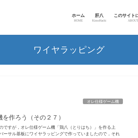
ホーム
肝八
このサイト
HOME
KimoHachi
ABOU
ワイヤラッピング
オレ仕様ゲーム機
機を作ろう（その２７）
のですが，オレ仕様ゲーム機「鶏八（とりはち）」を作る上
バーサル基板にワイヤラッピングで作っていましたので，それ