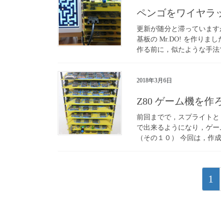
ペンゴをワイヤラ
更新が随分と滞っています
基板の Mr.DO! を作りま
作る前に，似たような手法で
2018年3月6日
Z80 ゲーム機を
前回までで，スプライトと 
で出来るようになり，ゲーム
（その１０） 今回は，作成
投
固
1
稿
定
の
ペ