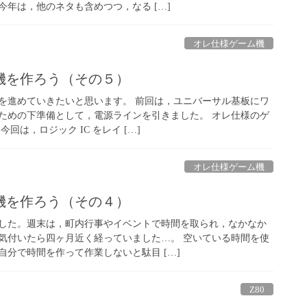
年は，他のネタも含めつつ，なる […]
オレ仕様ゲーム機
機を作ろう（その５）
を進めていきたいと思います。 前回は，ユニバーサル基板にワ
ための下準備として，電源ラインを引きました。 オレ仕様のゲ
回は，ロジック IC をレイ […]
オレ仕様ゲーム機
機を作ろう（その４）
した。週末は，町内行事やイベントで時間を取られ，なかなか
気付いたら四ヶ月近く経っていました…。 空いている時間を使
分で時間を作って作業しないと駄目 […]
Z80