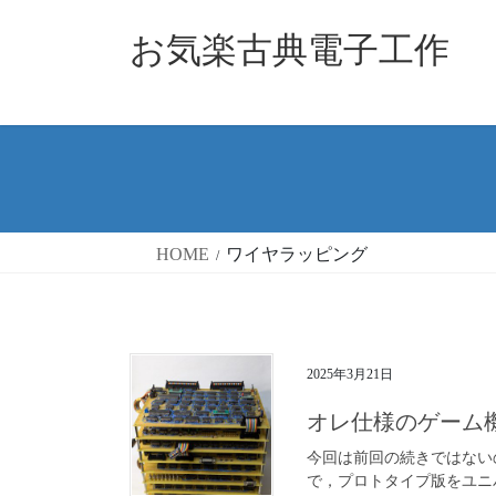
コ
ナ
お気楽古典電子工作
ン
ビ
テ
ゲ
ン
ー
ツ
シ
へ
ョ
ス
ン
キ
に
HOME
ワイヤラッピング
ッ
移
プ
動
2025年3月21日
オレ仕様のゲーム
今回は前回の続きではない
で，プロトタイプ版をユニ