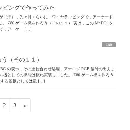
ッピングで作ってみた
が（汗），先々月くらいに，ワイヤラッピングで，アーケード
した。 Z80 ゲーム機を作ろう（その１１） 実は，この Mr.DO! を
，アーケー […]
Z80
作ろう（その１１）
BG の表示，その重ね合わせ処理，アナログ RGB 信号の出力ま
機としての機能は概ね実装しました。 Z80 ゲーム機を作ろう
する基板としては最 […]
固
固
2
3
»
定
定
ペ
ペ