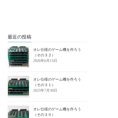
最近の投稿
オレ仕様のゲーム機を作ろう
（その３２）
2026年6月13日
オレ仕様のゲーム機を作ろう
（その３１）
2025年7月30日
オレ仕様のゲーム機を作ろう
（その３０）