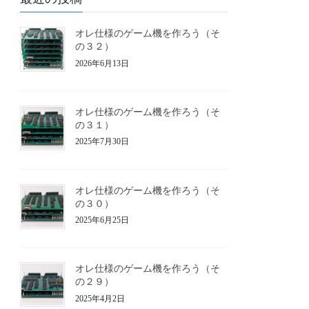
オレ仕様のゲーム機を作ろう（そ
の３２）
2026年6月13日
オレ仕様のゲーム機を作ろう（そ
の３１）
2025年7月30日
オレ仕様のゲーム機を作ろう（そ
の３０）
2025年6月25日
オレ仕様のゲーム機を作ろう（そ
の２９）
2025年4月2日