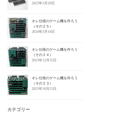
2025年3月20日
オレ仕様のゲーム機を作ろう
（その２５）
2024年3月16日
オレ仕様のゲーム機を作ろう
（その２４）
2023年12月31日
オレ仕様のゲーム機を作ろう
（その２３）
2023年10月21日
カテゴリー