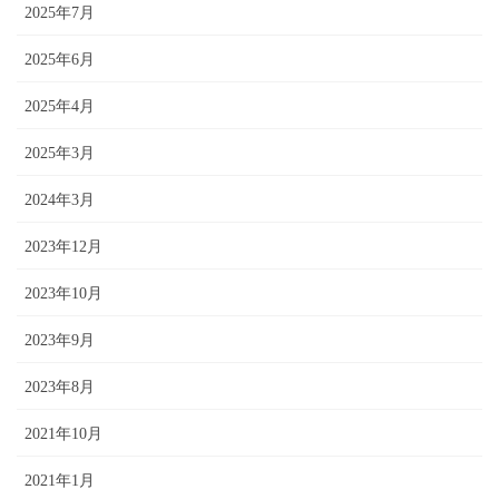
2025年7月
2025年6月
2025年4月
2025年3月
2024年3月
2023年12月
2023年10月
2023年9月
2023年8月
2021年10月
2021年1月